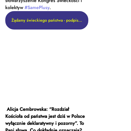
stowarzyszenie Kongres Świeckości i 
kolektyw 
#SamePlusy
. 
Żądamy świeckiego państwa - podpisz petycję
Alicja Cembrowska: “Rozdział 
Kościoła od państwa jest dziś w Polsce 
wyłącznie deklaratywny i pozorny”. To 
Pani słowa. Co dokładnie oznaczają?