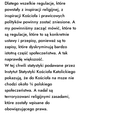
Dlatego wszelkie regulacje, które 
powstały z inspiracji religijnej, z 
inspiracji Kościoła i prawicowych 
polityków powinny zostać zniesione. A 
my powinniśmy zacząć mówić, które to 
są regulacje, które to są konkretnie 
ustawy i przepisy, ponieważ są to 
zapisy, które dyskryminują bardzo 
istotną część społeczeństwa. A tak 
naprawdę większość. 
W tej chwili statystyki podawane przez 
Instytut Statystyki Kościoła Katolickiego 
pokazują, że do Kościoła na msze nie 
chodzi około ¾ polskiego 
społeczeństwa. A nadal są 
terroryzowani religijnymi zasadami, 
które zostały wpisane do 
obowiązującego prawa. 