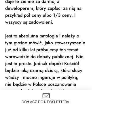
daje te ziemie za darmo, a 
deweloperem, który zapłaci za nią na 
przykład pół ceny albo 1/3 ceny. I 
wszyscy są zadowoleni.  
Jest to absolutna patologia i należy o 
tym głośno mówić. Jako stowarzyszenie 
już od kilku lat próbujemy ten temat 
wprowadzić do debaty publicznej. Nie 
jest to proste. Jednak dopóki Kościół 
będzie taką czarną dziurą, która służy 
władzy i mocno ingeruje w politykę, 
nie będzie w Polsce poszanowania 
praw człowieka, demokracji i 
praworządności. W państwie 
DO:ŁĄCZ DO NEWSLETTERA!
demokratycznym i praworządnym tego 
typu sprawy powinny być 
transparentne i jasno uregulowane. 
Zasady powinny być proste, a ich 