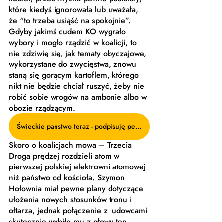
które kiedyś ignorowała lub uważała, 
że “to trzeba usiąść na spokojnie”. 
Gdyby jakimś cudem KO wygrało 
wybory i mogło rządzić w koalicji, to 
nie zdziwię się, jak tematy obyczajowe, 
wykorzystane do zwycięstwa, znowu 
staną się gorącym kartoflem, którego 
nikt nie będzie chciał ruszyć, żeby nie 
robić sobie wrogów na ambonie albo w 
obozie rządzącym. 
Świeckie państwo teraz - podpisuję petycję!
Skoro o koalicjach mowa – Trzecia 
Droga prędzej rozdzieli atom w 
pierwszej polskiej elektrowni atomowej 
niż państwo od kościoła. Szymon 
Hołownia miał pewne plany dotyczące 
ułożenia nowych stosunków tronu i 
ołtarza, jednak połączenie z ludowcami 
skutecznie wybiło mu z głowy ten 