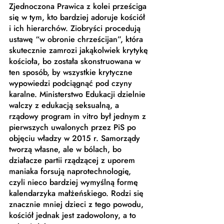
Zjednoczona Prawica z kolei prześciga 
się w tym, kto bardziej adoruje kościół 
i ich hierarchów. Ziobryści procedują 
ustawę “w obronie chrześcijan”, która 
skutecznie zamrozi jakąkolwiek krytykę 
kościoła, bo została skonstruowana w 
ten sposób, by wszystkie krytyczne 
wypowiedzi podciągnąć pod czyny 
karalne. Ministerstwo Edukacji dzielnie 
walczy z edukacją seksualną, a 
rządowy program in vitro był jednym z 
pierwszych uwalonych przez PiS po 
objęciu władzy w 2015 r. Samorządy 
tworzą własne, ale w bólach, bo 
działacze partii rządzącej z uporem 
maniaka forsują naprotechnologię, 
czyli nieco bardziej wymyślną formę 
kalendarzyka małżeńskiego. Rodzi się 
znacznie mniej dzieci z tego powodu, 
kościół jednak jest zadowolony, a to 