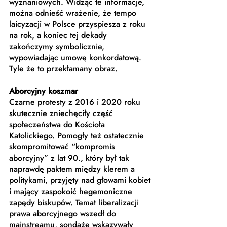
wyznaniowych. Widząc te informacje, 
można odnieść wrażenie, że tempo 
laicyzacji w Polsce przyspiesza z roku 
na rok, a koniec tej dekady 
zakończymy symbolicznie, 
wypowiadając umowę konkordatową. 
Tyle że to przekłamany obraz.
Aborcyjny koszmar
Czarne protesty z 2016 i 2020 roku 
skutecznie zniechęciły część 
społeczeństwa do Kościoła 
Katolickiego. Pomogły też ostatecznie 
skompromitować “kompromis 
aborcyjny” z lat 90., który był tak 
naprawdę paktem między klerem a 
politykami, przyjęty nad głowami kobiet 
i mający zaspokoić hegemoniczne 
zapędy biskupów. Temat liberalizacji 
prawa aborcyjnego wszedł do 
mainstreamu, sondaże wskazywały 