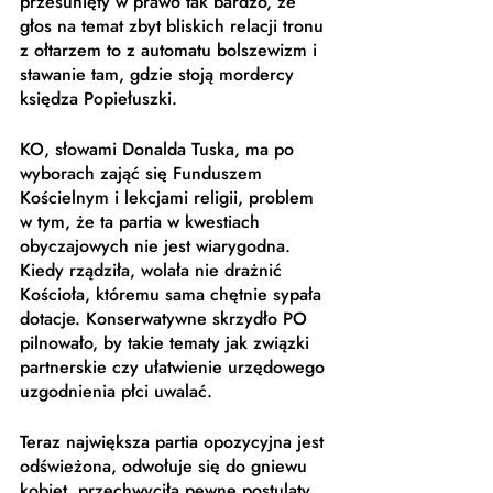
przesunięty w prawo tak bardzo, że 
głos na temat zbyt bliskich relacji tronu 
z ołtarzem to z automatu bolszewizm i 
stawanie tam, gdzie stoją mordercy 
księdza Popiełuszki. 
KO, słowami Donalda Tuska, ma po 
wyborach zająć się Funduszem 
Kościelnym i lekcjami religii, problem 
w tym, że ta partia w kwestiach 
obyczajowych nie jest wiarygodna. 
Kiedy rządziła, wolała nie drażnić 
Kościoła, któremu sama chętnie sypała 
dotacje. Konserwatywne skrzydło PO 
pilnowało, by takie tematy jak związki 
partnerskie czy ułatwienie urzędowego 
uzgodnienia płci uwalać. 
Teraz największa partia opozycyjna jest 
odświeżona, odwołuje się do gniewu 
kobiet, przechwyciła pewne postulaty, 