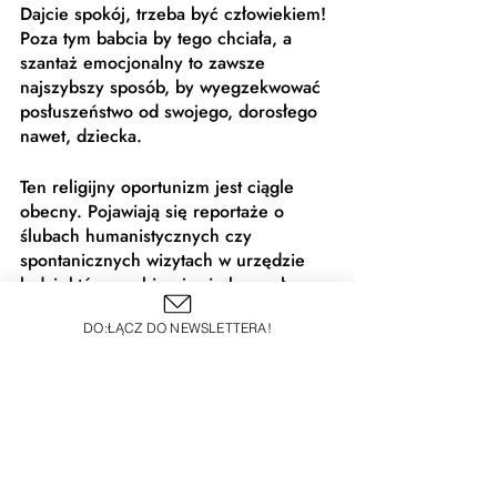
Dajcie spokój, trzeba być człowiekiem! 
Poza tym babcia by tego chciała, a 
szantaż emocjonalny to zawsze 
najszybszy sposób, by wyegzekwować 
posłuszeństwo od swojego, dorosłego 
nawet, dziecka.
Ten religijny oportunizm jest ciągle 
obecny. Pojawiają się reportaże o 
ślubach humanistycznych czy 
spontanicznych wizytach w urzędzie 
ludzi, którzy pobierają się bez całego 
oczekiwanego ceremoniału. To temat, 
DO:ŁĄCZ DO NEWSLETTERA!
bo są to tak wyraźne odstępstwa od 
normy, że warto je odnotować. 
Tradycja, którą ktoś nazwał żartobliwie 
presją ze strony martwych ludzi, jest w 
Polsce nierozerwalnie związana z 
katolicyzmem. A ten katolicyzm jest 
hierarchiczny, nie lubi pytań i 