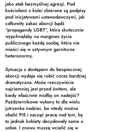
jako atak bezmyślnej agresji. Pod 
kościołami z kolei zbierane są podpisy 
pod inicjatywami ustawodawczymi, jak 
całkowity zakaz aborcji bądź 
“propagandy LGBT”, która skutecznie 
wypchnęłaby na margines życia 
publicznego każdą osobę, która nie 
mieści się w sztywnym garniturze 
heteronormy. 
Sytuacja z dostępem do bezpiecznej 
aborcji wydaje się robić coraz bardziej 
dramatyczna. Może rzeczywiście 
najciemniej jest przed świtem, ale 
kiedy właściwie miałby on nadejść? 
Październikowe wybory to dla wielu 
jutrzenka nadziei, bo wtedy można 
obalić PiS i zacząć pracę nad tym, by 
to jednak kobiety decydowały same o 
sobie. I znowu muszę wcielić się w 