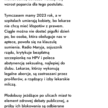
wzrost poparcia dla tego postulatu. 
Tymczasem mamy 2023 rok, a w 
szpitalach umierają kobiety, bo lekarze 
nie chcą mieć kłopotów z prawem. 
Ciągle można nie dostać pigułki dzień 
po, bo osoba, która obsługuje nas w 
aptece, powoła się na klauzulę 
sumienia. Radio Maryja, sojusznik 
rządu, krytykuje bezpłatną 
szczepionkę na HPV i poleca 
abstynencję seksualną, najlepiej do 
ślubu. Lekarze, którzy wykonują 
legalne aborcje, są zastraszani przez 
pro-liferów, a rządzący i izby lekarskie 
milczą. 
Płodobusy jeżdżące po ulicach miast to 
element zdrowej debaty publicznej, a 
próby ich blokowania są odbierane 