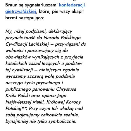
Braun są sygnatariuszami 
konfederacji 
gietrzwałdzkiej
, której pierwszy akapit 
brzmi następująco: 
My, niżej podpisani, deklarujący 
przynależność do Narodu Polskiego 
Cywilizacji Łacińskiej – przywiązani do 
wolności i poczuwający się do 
obowiązków wynikających z przyjęcia 
katolickich zasad leżących u podstaw 
tej cywilizacji – niniejszym zgodnie 
wyrażamy szczerą wolę poddania 
naszego życia prywatnego i 
publicznego panowaniu Chrystusa 
Króla Polski oraz opiece Jego 
Najświętszej Matki, Królowej Korony 
Polskiej**. Przy czym Ich władzę nad 
sobą pojmujemy całkowicie realnie, 
bynajmniej nie tylko symbolicznie.