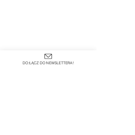
DO:ŁĄCZ DO NEWSLETTERA!
Zdjęcie główne: Unsplash/Kipras 
Streimikis
WYBORY