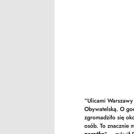
“Ulicami Warszawy 
Obywatelską. O god
zgromadziło się oko
osób. To znacznie m