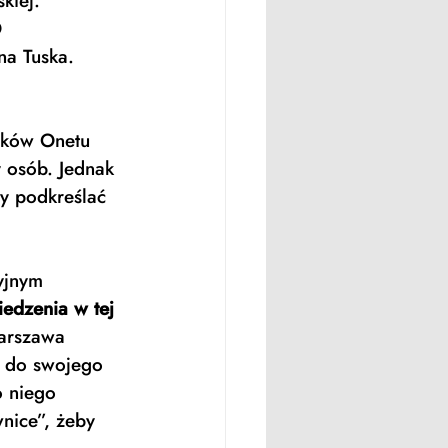
kiej. 
 
na Tuska. 
nków Onetu 
 osób. Jednak 
y podkreślać 
yjnym 
edzenia w tej 
Warszawa 
y do swojego 
 niego 
nice”, żeby 