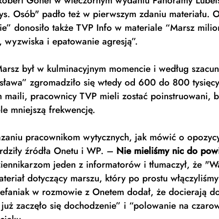
Robert Gonet w wieczornym wydaniu Panoramy Lubels
ys. Osób" padło też w pierwszym zdaniu materiału. O
ie” donosiło także TVP Info w materiale “Marsz milio
 wyzwiska i epatowanie agresją”. 
arsz był w kulminacyjnym momencie i według szacu
sława” zgromadziło się wtedy od 600 do 800 tysięcy
 maili, pracownicy TVP mieli zostać poinstruowani, b
le mniejszą frekwencję. 
azaniu pracownikom wytycznych, jak mówić o opozyc
rdziły źródła Onetu i WP. – 
Nie mieliśmy nic do powi
iennikarzom jeden z informatorów i tłumaczył, że "
teriał dotyczący marszu, który po prostu włączyliśm
tefaniak w rozmowie z Onetem dodał, że docierają do
już zaczęło się dochodzenie” i “polowanie na czarow