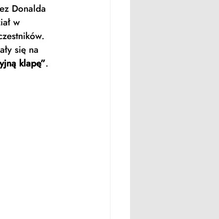
zez Donalda 
iał w 
zestników. 
ły się na 
yjną klapę”
. 