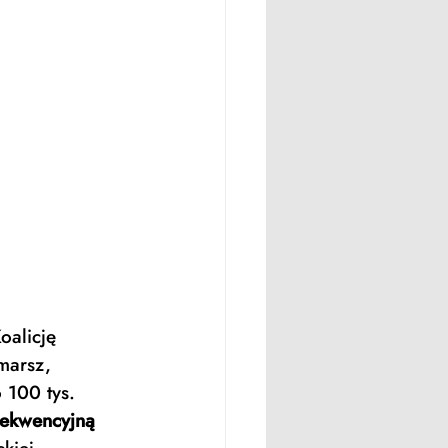
alicję 
marsz, 
 100 tys. 
rekwencyjną 