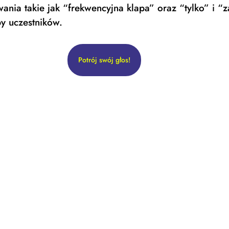
ania takie jak “frekwencyjna klapa” oraz “tylko” i “
by uczestników.  
Potrój swój głos!