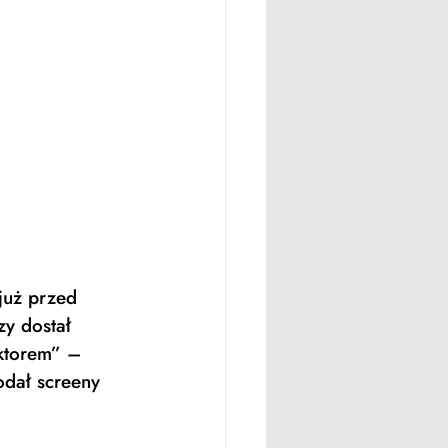
 już przed 
y dostał 
ektorem” – 
odał screeny 