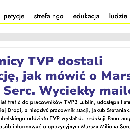
petycje
strefa ngo
edukacja
ludzie
icy TVP dostali
cję, jak mówić o Mar
 Serc. Wyciekły mail
miał trafić do pracowników TVP3 Lublin, udostępnił sta
eciej Drogi, a niegdyś pracownik stacji, Jakub Stefania
lubelskiego oddziału TVP wysłał do redakcji Panoramy
 sposób informować o opozycyjnym Marszu Miliona Ser