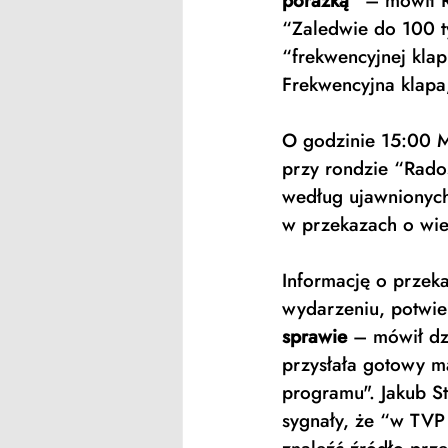
porażką
” – mówił 
“Zaledwie do 100 t
“frekwencyjnej klap
Frekwencyjna klapa,
O godzinie 15:00 M
przy rondzie “Rado
według ujawnionych
w przekazach o wie
Informację o przek
wydarzeniu, potwie
sprawie
 – mówił dz
przysłała gotowy ma
programu". Jakub S
sygnały, że “w TVP 