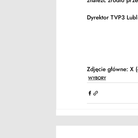
znaleźć źródło prze
Dyrektor TVP3 Lubli
Zdjęcie główne: X 
WYBORY