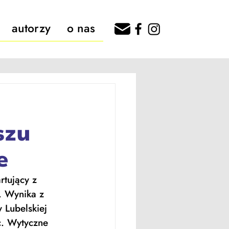
autorzy
o nas
szu
e
rtujący z 
k. Wynika z 
 Lubelskiej 
c. Wytyczne 