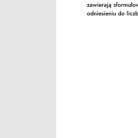
zawierają sformułow
odniesieniu do licz