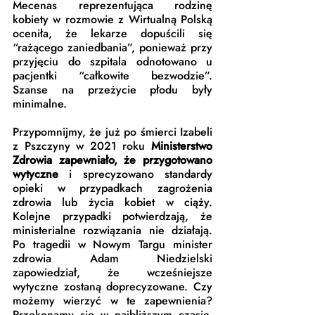
Mecenas reprezentująca rodzinę 
kobiety w rozmowie z Wirtualną Polską 
oceniła, że lekarze dopuścili się 
“rażącego zaniedbania”, ponieważ przy 
przyjęciu do szpitala odnotowano u 
pacjentki “całkowite bezwodzie”. 
Szanse na przeżycie płodu były 
minimalne. 
Przypomnijmy, że już po śmierci Izabeli 
z Pszczyny w 2021 roku 
Ministerstwo 
Zdrowia zapewniało, że przygotowano 
wytyczne
 i sprecyzowano standardy 
opieki w przypadkach zagrożenia 
zdrowia lub życia kobiet w ciąży. 
Kolejne przypadki potwierdzają, że 
ministerialne rozwiązania nie działają. 
Po tragedii w Nowym Targu minister 
zdrowia Adam Niedzielski 
zapowiedział, że wcześniejsze 
wytyczne zostaną doprecyzowane. Czy 
możemy wierzyć w te zapewnienia? 
Przekonamy się w najbliższym czasie, 