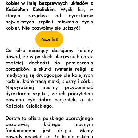
kobiet w imię bezprawnych układów z 
Kościołem Katolickim
. Wyślij list, w 
którym zażądasz od dyrektorów 
największych szpitali ratowania życia 
kobiet. Nie pozwólmy się uciszyć! 
Piszę list!
Co kilka miesięcy dostajemy kolejny 
dowód, że w polskich placówkach coraz 
częściej dochodzi do pomieszania 
porządków, a skutki swatania religii z 
medycyną są druzgocące dla kolejnych 
rodzin, które tracą matki, siostry i córki. 
Najwyraźniej musimy przypominać 
dyrektorom szpitali, że ich priorytetem 
powinno być dobro pacjentek, a nie 
Kościoła Katolickiego.
Dorota to ofiara polskiego aborcyjnego 
bezprawia, którego mocnym 
fundamentem jest religia. Mamy 
powody obawiać się, że to nie ostatnia 