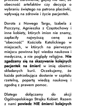
obecność artefaktów czy decyzja o 
wybraniu świętego na patrona placówki, 
wpływają na zdrowie i życie pacjentek.
Dorota z Nowego Targu, Izabela z 
Pszczyny, Agnieszka z Częstochowy i 
inne kobiety, których imion nie znamy, 
zapłaciły najwyższą cenę za 
“obecność” Kościoła Katolickiego w 
miejscach, w których na pierwszym 
miejscu powinna być wiedza naukowa i 
medyczna, a nie poglądy religijne. 
Nie 
zgadzamy się na skazywanie kolejnych 
pacjentek na śmierć
 w imię obietnic 
składanych kurii. Oczekujemy, że 
każda potrzebująca dostanie w szpitalu 
rzetelną, popartą wiedzą naukową i 
zgodną z prawem pomoc.
Dlatego dołączamy do akcji 
Ogólnopolskiego Strajku Kobiet. Razem 
z nami 
powiedz NIE śmierci kolejnych 