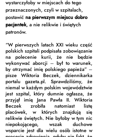
wystarczyłoby w miejscach do tego 
przeznaczonych, czyli w szpitalach, 
postawić 
na pierwszym miejscu dobro 
pacjentek
, a nie relikwie i świętych 
patronów.  
“W pierwszych latach XXI wieku część 
polskich szpitali podpisała zobowiązanie 
na polecenie kurii, że nie będzie 
wykonywać aborcji 
–
 był to warunek, 
by otrzymać imię polskiego papieża” 
–
pisze Wiktoria Beczek, dziennikarka 
portalu gazeta.pl. Sprawdziliśmy, że 
niemal w każdym polskim województwie 
jest szpital, który dumnie ogłasza, że 
przyjął imię Jana Pawła II. Wiktoria 
Beczek zrobiła natomiast listę 
placówek, w których znajdują się 
relikwie świętych. Nie byłoby w tym nic 
niepokojącego, wszak duchowe 
wsparcie jest dla wielu osób istotne w 
procesie zdrowienia, gdyby nie fakt, że 