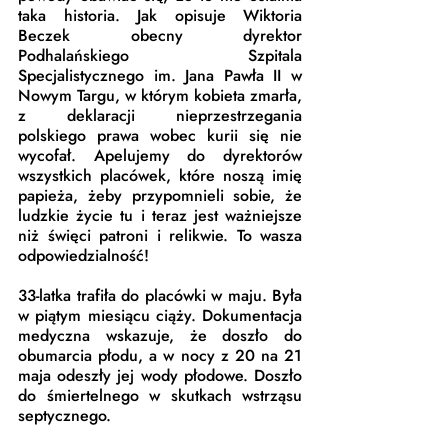
taka historia. Jak opisuje Wiktoria 
Beczek obecny dyrektor 
Podhalańskiego Szpitala 
Specjalistycznego im. Jana Pawła II w 
Nowym Targu, w którym kobieta zmarła, 
z deklaracji nieprzestrzegania 
polskiego prawa wobec kurii się nie 
wycofał. Apelujemy do dyrektorów 
wszystkich placówek, które noszą imię 
papieża, żeby przypomnieli sobie, że 
ludzkie życie tu i teraz jest ważniejsze 
niż święci patroni i relikwie. To wasza 
odpowiedzialność!
33-latka trafiła do placówki w maju. Była 
w piątym miesiącu ciąży. Dokumentacja 
medyczna wskazuje, że doszło do 
obumarcia płodu, a w nocy z 20 na 21 
maja odeszły jej wody płodowe. Doszło 
do śmiertelnego w skutkach wstrząsu 
septycznego.