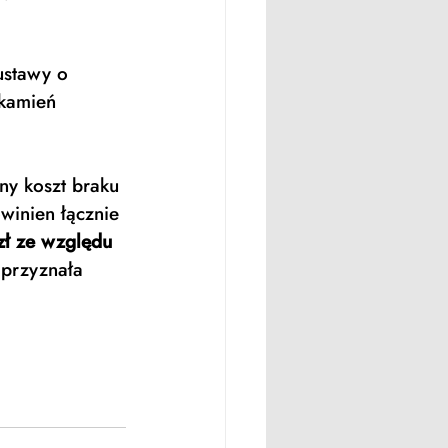
ustawy o 
kamień 
ny koszt braku 
winien łącznie 
 zł ze względu 
 przyznała 