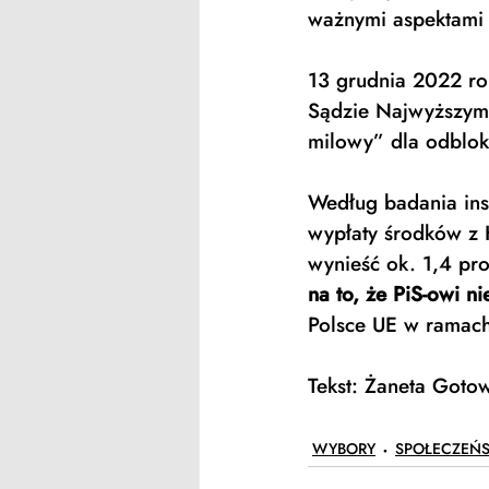
ważnymi aspektami 
13 grudnia 2022 rok
Sądzie Najwyższym
milowy” dla odblok
Według badania ins
wypłaty środków z 
wynieść ok. 1,4 pr
na to, że PiS-owi ni
Polsce UE w ramach
Tekst: Żaneta Goto
WYBORY
SPOŁECZEŃ