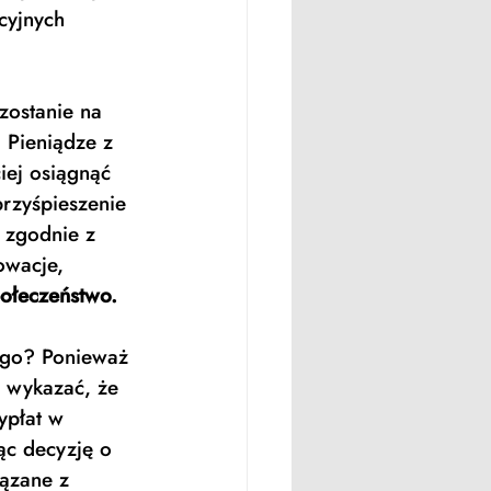
cyjnych 
zostanie na 
. Pieniądze z 
ej osiągnąć 
przyśpieszenie 
 zgodnie z 
owacje, 
połeczeństwo. 
zego? Ponieważ 
i wykazać, że 
ypłat w 
c decyzję o 
ązane z 