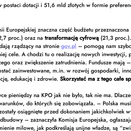
 postaci dotacji i 51,6 mld złotych w formie preferen
ii Europejskiej znaczna część budżetu przeznaczona 
2,7 proc.) oraz na 
transformację cyfrową
 (21,3 proc.)
ają rządzący na stronie 
gov.pl
 – pomogą nam szybci
j cele. A chodzi tu o realizację nowych inwestycji, 
ego oraz zwiększenie zatrudnienia. Fundusze mają –
stać zainwestowane, m.in. w rozwój gospodarki, inn
cję, edukację i zdrowie. 
Skorzystać ma z tego całe s
tyce pieniędzy na KPO jak nie było, tak nie ma. Dlac
 warunków, do których się zobowiązała. – Polska mus
zostały osiągnięte przed dokonaniem jakichkolwiek w
budowy – zaznaczyła Komisja Europejska, ogłaszają
ienie milowe, jak podkreślają unijne władze, są “zwi