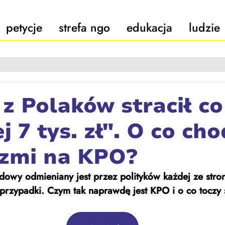
petycje
strefa ngo
edukacja
ludzie
z Polaków stracił co
 7 tys. zł". O co cho
dzmi na KPO?
owy odmieniany jest przez polityków każdej ze stron
przypadki. Czym tak naprawdę jest KPO i o co toczy 