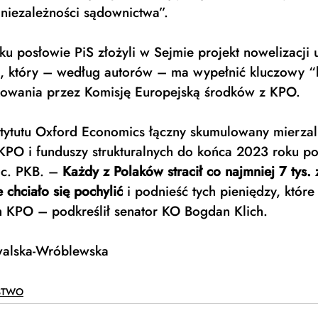
niezależności sądownictwa”. 
u posłowie PiS złożyli w Sejmie projekt nowelizacji 
, który – według autorów – ma wypełnić kluczowy “
owania przez Komisję Europejską środków z KPO. 
tytutu Oxford Economics łączny skumulowany mierzal
KPO i funduszy strukturalnych do końca 2023 roku po
oc. PKB. – 
Każdy z Polaków stracił co najmniej 7 tys.
e chciało się pochylić
 i podnieść tych pieniędzy, które
 KPO – podkreślił senator KO Bogdan Klich. 
walska-Wróblewska
STWO