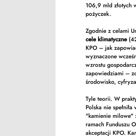
106,9 mld złotych w
pożyczek. 
Zgodnie z celami Un
cele klimatyczne
 (4
KPO – jak zapowiad
wyznaczone wcześnie
wzrostu gospodarcz
zapowiedziami – zo
środowisko, cyfryza
Tyle teorii. W prak
Polska nie spełniła
"kamienie milowe" 
ramach Funduszu Od
akceptacji KPO. Kam