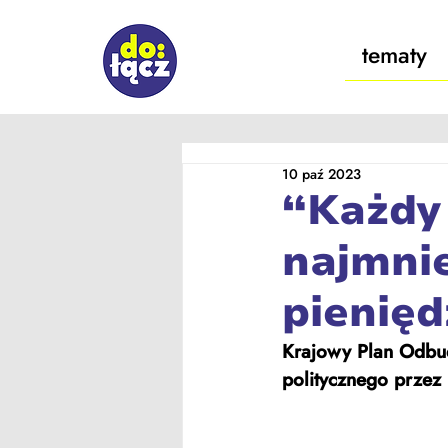
tematy
10 paź 2023
“Każdy 
najmniej
pienię
Krajowy Plan Odbud
politycznego przez 