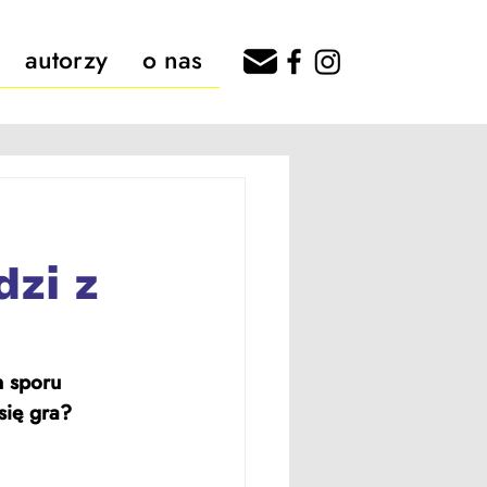
autorzy
o nas
dzi z
 sporu 
się gra? 