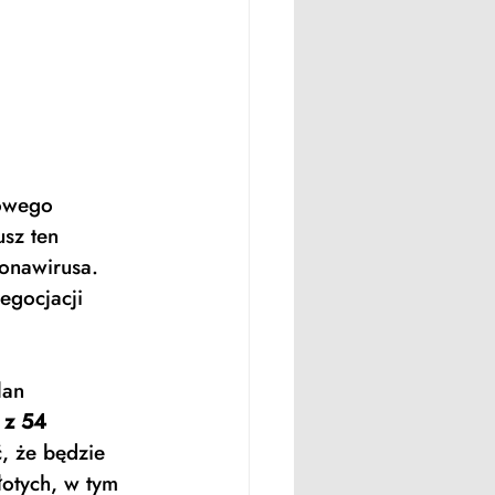
owego 
usz ten 
onawirusa. 
egocjacji 
lan 
 z 54 
, że będzie 
łotych, w tym 