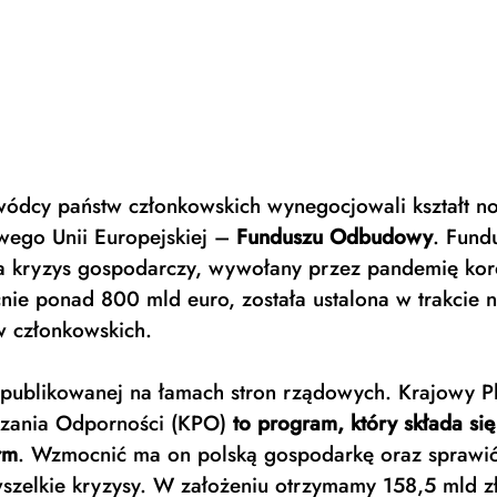
ódcy państw członkowskich wynegocjowali kształt n
wego Unii Europejskiej – 
Funduszu Odbudowy
. Fund
na kryzys gospodarczy, wywołany przez pandemię kor
nie ponad 800 mld euro, została ustalona w trakcie n
 członkowskich.  
i publikowanej na łamach stron rządowych. Krajowy P
zania Odporności (KPO) 
to program, który składa się
rm
. Wzmocnić ma on polską gospodarkę oraz sprawić
wszelkie kryzysy. W założeniu otrzymamy 158,5 mld z