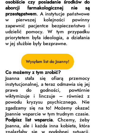
osobiście czy posiadanie środków do 
aborcji farmakologicznej nie są 
przestępstwem
. A instytucje państwowe 
w pierwszej kolejności powinny 
zapewnić pacjentce bezpieczeństwo i 
udzielić pomocy. W tym przypadku 
priorytetem była ideologia, a działania 
w jej służbie były bezprawne.
Wysyłam list do Joanny!
Co możemy z tym zrobić?
Joanna stała się ofiarą przemocy 
instytucjonalnej, a teraz odmawia się jej 
prawa do godności, powtórnie 
wiktymizuje i linczuje – również z 
powodu kryzysu psychicznego. Nie 
zgadzamy się na to! Możemy okazać 
Joannie wsparcie w tym trudnym czasie. 
Podpisz list wsparcia
. Chcemy, żeby 
Joanna, ale i każda inna kobieta, która 
znalazłaby się w podobnej sytuacji, 