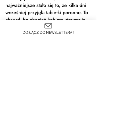
najważniejsze stało się to, że kilka dni 
wcześniej przyjęła tabletki poronne. To 
absurd, bo chociaż kobieta utrzymuje, 
że nie chciała odebrać sobie życia, to 
DO:ŁĄCZ DO NEWSLETTERA!
funkcjonariusze z takim 
przeświadczeniem udali się do jej 
domu. Nie zapewnili jej 
bezpieczeństwa. 
Bez jej zgody zabrali 
jej telefon i laptop. Poniżyli. Odarli z 
godności
. Każda z nas może być 
następna.
Wspieram Joannę!
PRAWA KOBIET