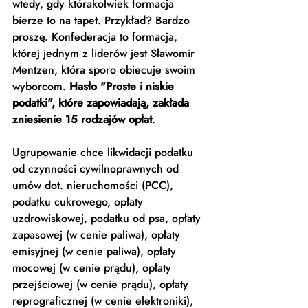
wtedy, gdy którakolwiek formacja 
bierze to na tapet. Przykład? Bardzo 
proszę. Konfederacja to formacja, 
której jednym z liderów jest Sławomir 
Mentzen, która sporo obiecuje swoim 
wyborcom. 
Hasło "Proste i niskie 
podatki", które zapowiadają, zakłada 
zniesienie 15 rodzajów opłat
. 
Ugrupowanie chce likwidacji podatku 
od czynności cywilnoprawnych od 
umów dot. nieruchomości (PCC), 
podatku cukrowego, opłaty 
uzdrowiskowej, podatku od psa, opłaty 
zapasowej (w cenie paliwa), opłaty 
emisyjnej (w cenie paliwa), opłaty 
mocowej (w cenie prądu), opłaty 
przejściowej (w cenie prądu), opłaty 
reprograficznej (w cenie elektroniki), 