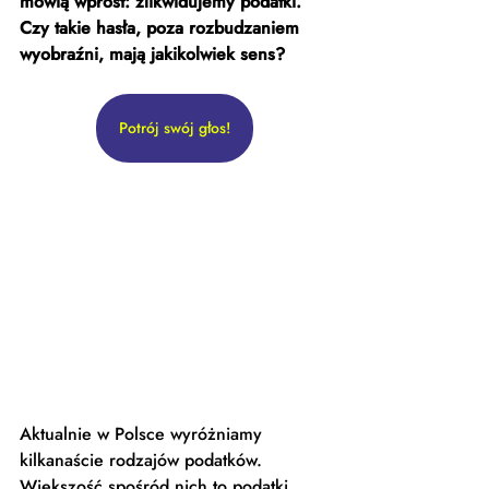
mówią wprost: zlikwidujemy podatki. 
Czy takie hasła, poza rozbudzaniem 
wyobraźni, mają jakikolwiek sens?
Potrój swój głos!
Aktualnie w Polsce wyróżniamy 
kilkanaście rodzajów podatków. 
Większość spośród nich to podatki 