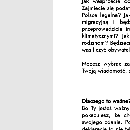
Jak wesprzecie o
Zajmiecie się poda
Polsce legalna? Jak
migracyjną i będ
przeprowadzicie tr
klimatycznymi? Ja
rodzinom? Będzieci
was liczyć obywate
Możesz wybrać zap
Twoją wiadomość, a
Dlaczego to ważne
Bo Ty jesteś ważny
pokazujesz, że c
swojego zdania. Po
deklaracje to nie t