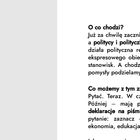
O co chodzi?
Już za chwilę zaczn
a 
politycy i polityc
działa polityczna 
ekspresowego obie
stanowisk. A chodz
pomysły podzielamy
Co możemy z tym z
Pytać. Teraz. W cz
Później 
–
 mają p
deklaracje na piśm
pytanie: zaznacz 
ekonomia, edukacja 