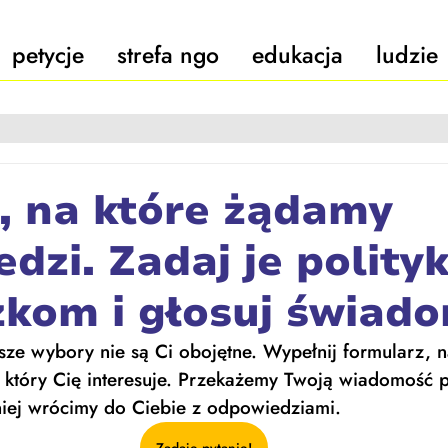
petycje
strefa ngo
edukacja
ludzie
, na które żądamy
dzi. Zadaj je polity
zkom i głosuj świad
ższe wybory nie są Ci obojętne. Wypełnij formularz, n
 który Cię interesuje. Przekażemy Twoją wiadomość p
niej wrócimy do Ciebie z odpowiedziami. 