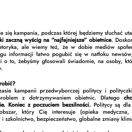
ie się kampania, podczas której będziemy słuchać utar
zki zaczną wyścig na “najfajniejsze” obietnice
. Doskon
retoryka, ale wiemy też, że w dobie mediów społec
gu informacji łatwo pogubić się w natłoku newsów,
i o to, żebyśmy głosowali świadomie, na osoby, któ
. 
robić?
asie kampanii przedwyborczej politycy i polityczk
roblem z dotrzymywaniem obietnic. Dlatego 
ch
ie. Koniec z poczuciem bezsilności. 
Politycy są dla
obszar, który Cię interesuje (opieka medyczna,
i szkolnictwo, bezpieczeństwo, globalne zmiany klima