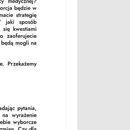
y medycznej? 
orcja będzie w 
acie strategię 
 jaki sposób 
 się kwestiami 
 zaoferujecie 
będą mogli na 
. Przekażemy 
dając pytania, 
na wyrażenie 
iebie wyborcze 
zmian. Czy dla 