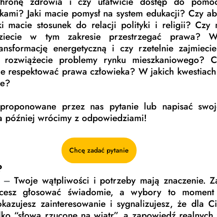
chronę zdrowia i czy ułatwicie dostęp do pomoc
tkami? Jaki macie pomysł na system edukacji? Czy ab
i macie stosunek do relacji polityki i religii? Czy m
ziecie w tym zakresie przestrzegać prawa? W
ansformację energetyczną i czy rzetelnie zajmiecie
k rozwiążecie problemy rynku mieszkaniowego? Co
e respektować prawa człowieka? W jakich kwestiach 
le?
roponowane przez nas pytanie lub napisać swoje
 później wrócimy z odpowiedziami!
Chcę zadać pytanie
?
 
–
 Twoje wątpliwości i potrzeby mają znaczenie. Za
hcesz głosować świadomie, a wybory to moment 
kazujesz zainteresowanie i sygnalizujesz, że dla C
ylko “słowa rzucone na wiatr”, a zapowiedź realnych 