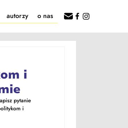
autorzy
o nas
kom i
omie
apisz pytanie 
olitykom i 