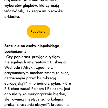
wyborców głupków
, którzy mają 
tańczyć tak, jak zagra im pisowska 
orkiestra.
Podpisuję!
Szczucie na osoby niepolskiego 
pochodzenia
“Czy popierasz przyjęcie tysięcy 
nielegalnych imigrantów z Bliskiego 
Wschodu i Afryki, zgodnie z 
przymusowym mechanizmem relokacji 
narzucanym przez biurokrację 
europejską?” 
–
 to jedno z pytań, które 
PiS chce zadać Polkom i Polakom. Jest 
ono nie tylko merytorycznie błędne, 
ale również nieetyczne. To kolejna 
próba “straszenia obcymi”, kreowanie 