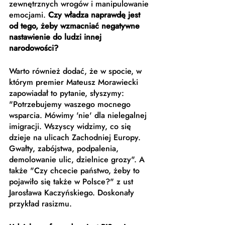
zewnętrznych wrogów i manipulowanie 
emocjami. 
Czy władza naprawdę jest 
od tego, żeby wzmacniać negatywne 
nastawienie do ludzi innej 
narodowości?
Warto również dodać, że w spocie, w 
którym premier Mateusz Morawiecki 
zapowiadał to pytanie, słyszymy: 
"Potrzebujemy waszego mocnego 
wsparcia. Mówimy 'nie' dla nielegalnej 
imigracji. Wszyscy widzimy, co się 
dzieje na ulicach Zachodniej Europy. 
Gwałty, zabójstwa, podpalenia, 
demolowanie ulic, dzielnice grozy". A 
także "Czy chcecie państwo, żeby to 
pojawiło się także w Polsce?" z ust 
Jarosława Kaczyńskiego. Doskonały 
przykład rasizmu.