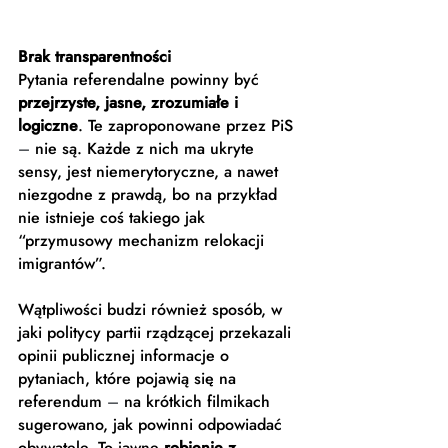
Brak transparentności
Pytania referendalne powinny być 
przejrzyste, jasne, zrozumiałe i 
logiczne
. Te zaproponowane przez PiS 
–
 nie są. Każde z nich ma ukryte 
sensy, jest niemerytoryczne, a nawet 
niezgodne z prawdą, bo na przykład 
nie istnieje coś takiego jak 
“przymusowy mechanizm relokacji 
imigrantów”.
Wątpliwości budzi również sposób, w 
jaki politycy partii rządzącej przekazali 
opinii publicznej informacje o 
pytaniach, które pojawią się na 
referendum 
–
 na krótkich filmikach 
sugerowano, jak powinni odpowiadać 
obywatele. To jawne 
robienie z 