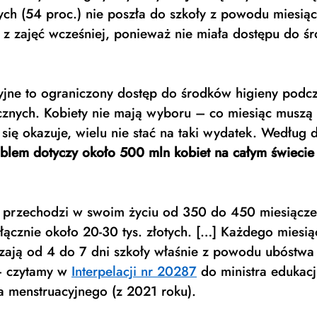
ch (54 proc.) nie poszła do szkoły z powodu miesiącz
 z zajęć wcześniej, ponieważ nie miała dostępu do ś
jne to ograniczony dostęp do środków higieny podcz
ych. Kobiety nie mają wyboru – co miesiąc muszą 
 się okazuje, wielu nie stać na taki wydatek. Według 
blem dotyczy około 500 mln kobiet na całym świecie
a przechodzi w swoim życiu od 350 do 450 miesiączek
łącznie około 20-30 tys. złotych. […] Każdego miesią
zają od 4 do 7 dni szkoły właśnie z powodu ubóstwa
 czytamy w 
Interpelacji nr 20287
 do ministra edukac
a menstruacyjnego (z 2021 roku). 