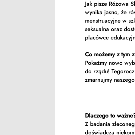
Jak pisze Różowa Sk
wynika jasno, że r
menstruacyjne w szk
seksualna oraz dost
placówce edukacyjn
Co możemy z tym z
Pokażmy nowo wybra
do rządu! Tegoroczn
zmarnujmy naszego 
Dlaczego to ważne
Z badania zleconeg
doświadcza niekomf