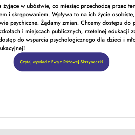
a żyjące w ubóstwie, co miesiąc przechodzą przez ten
em i skrępowaniem. Wpływa to na ich życie osobiste,
rowie psychiczne. Żądamy zmian. Chcemy dostępu do 
zkołach i miejscach publicznych, rzetelnej edukacji z
 dostęp do wsparcia psychologicznego dla dzieci i mł
każdej placówce edukacyjnej!	 
Czytaj wywiad z Ewą z Różowej Skrzyneczki