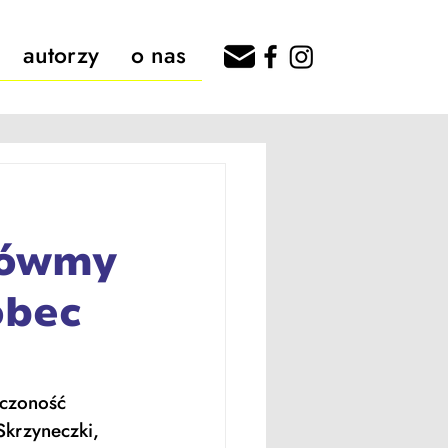
autorzy
o nas
mówmy
obec
ńczoność 
krzyneczki, 