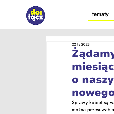
tematy
22 lis 2023
Żądamy
miesią
o nasz
nowego
Sprawy kobiet są wa
można przesuwać na