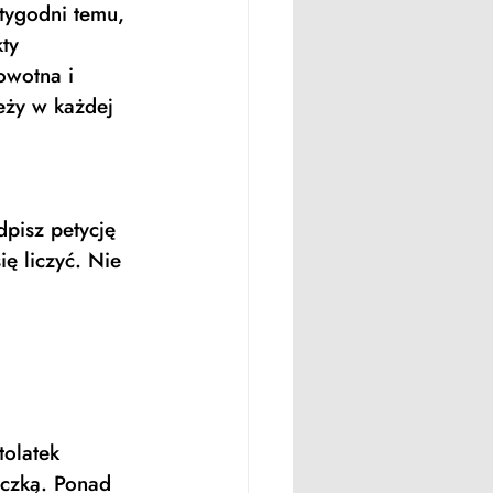
tygodni temu, 
ty 
owotna i 
eży w każdej 
pisz petycję 
ę liczyć. Nie 
olatek 
ączką. Ponad 