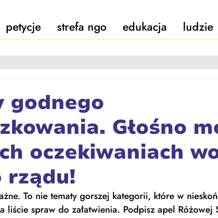
petycje
strefa ngo
edukacja
ludzie
 godnego
czkowania. Głośno 
ych oczekiwaniach w
 rządu!
żne. To nie tematy gorszej kategorii, które w niesko
 liście spraw do załatwienia. Podpisz apel Różowej S