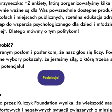
rzyneczka: “Z ankiety, którą zorganizowałyśmy kilka 
ównie ważne są dla Was powszechnie dostępne produk
ołach i miejscach publicznych, rzetelna edukacja zdr
ęp do wsparcia psychologicznego dla dzieci i młodzi
ej”. Dlatego mówmy o tym politykom! 
robić?
nym posłom i posłankom, że nasz głos się liczy. Pod
e wybory pokazały, że jesteśmy siłą, z którą trzeba si
potencjału! 
Podpisuję!
?
o przez Kulczyk Foundation wynika, że większość nast
ortowych i negatywnych sytuacji związanych z miesi