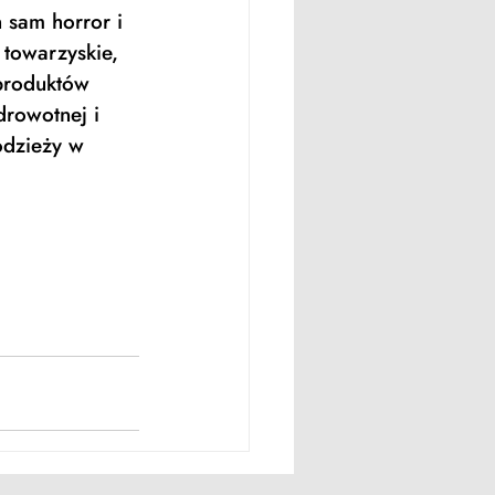
 sam horror i 
 towarzyskie, 
produktów 
drowotnej i 
odzieży w 