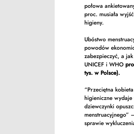
połowa ankietowany
proc. musiała wyjść
higieny. 
Ubóstwo menstruacy
powodów ekonomiczn
zabezpieczyć, a jak
UNICEF i WHO 
pro
tys. w Polsce).
“Przeciętna kobiet
higieniczne wydaje 
dziewczynki opuszc
menstruacyjnego” –
sprawie wykluczeni