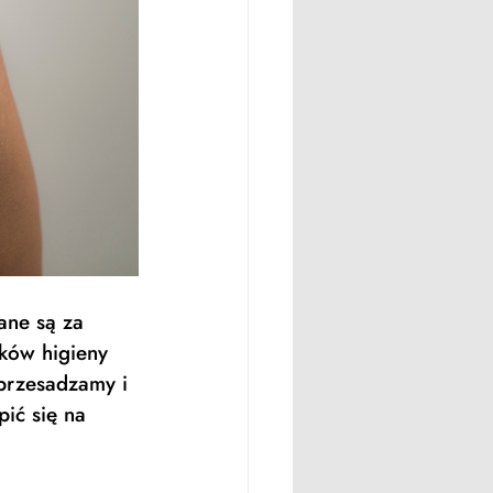
ane są za 
dków higieny 
 przesadzamy i 
ić się na 