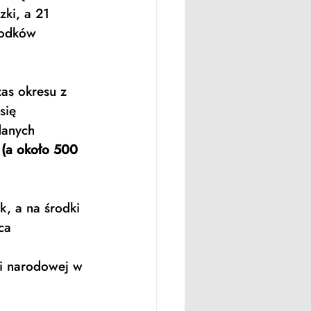
ki, a 21 
rodków 
as okresu z 
się 
danych 
 (a około 500 
, a na środki 
ca 
 
ji narodowej w 