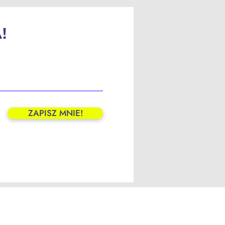
!
ZAPISZ MNIE!