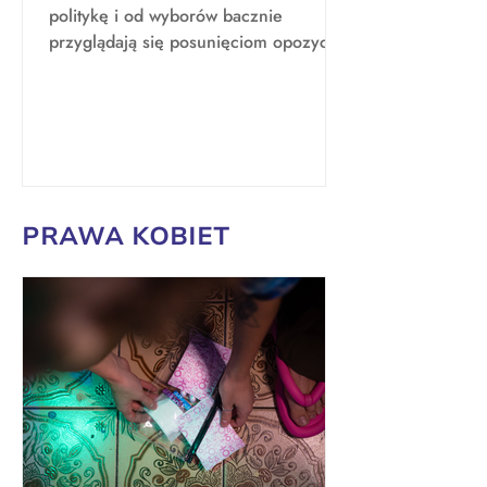
władzy
politykę i od wyborów bacznie
przyglądają się posunięciom opozycji i
PiS-u, a inni... nie wiedzą, co...
PRAWA KOBIET