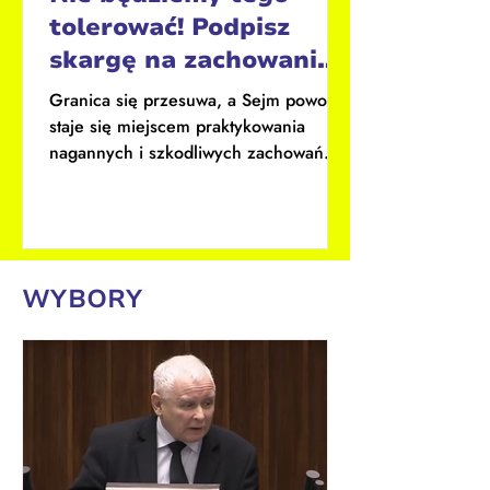
tolerować! Podpisz
skargę na zachowanie
posła Jarosława
Granica się przesuwa, a Sejm powoli
Kaczyńskiego
staje się miejscem praktykowania
nagannych i szkodliwych zachowań.
Mówimy STOP. Podpisz skargę KOD,...
WYBORY