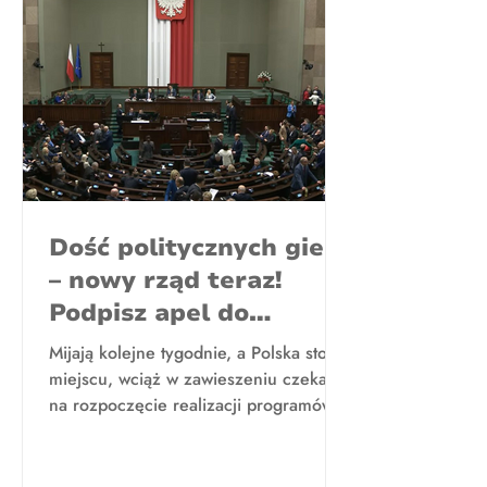
Dość politycznych gier
– nowy rząd teraz!
Podpisz apel do
prezydenta
Mijają kolejne tygodnie, a Polska stoi w
miejscu, wciąż w zawieszeniu czekając
na rozpoczęcie realizacji programów
zwycięskich ugrupowań....