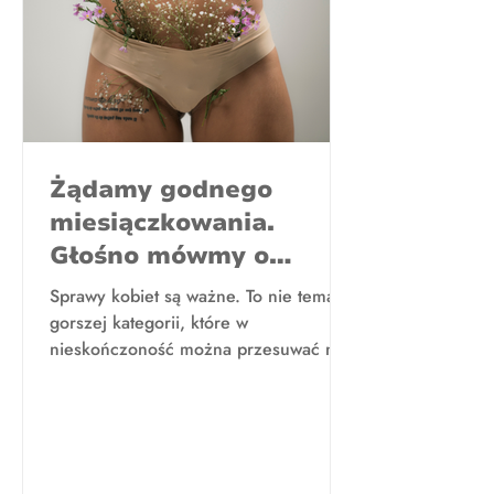
Żądamy godnego
miesiączkowania.
Głośno mówmy o
naszych oczekiwaniach
Sprawy kobiet są ważne. To nie tematy
wobec nowego rządu!
gorszej kategorii, które w
nieskończoność można przesuwać na
liście spraw do załatwienia. Podpisz...