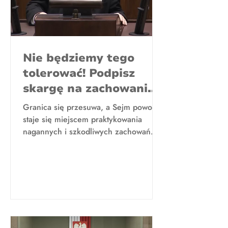
Nie będziemy tego
tolerować! Podpisz
skargę na zachowanie
posła Jarosława
Granica się przesuwa, a Sejm powoli
Kaczyńskiego
staje się miejscem praktykowania
nagannych i szkodliwych zachowań.
Mówimy STOP. Podpisz skargę KOD,...