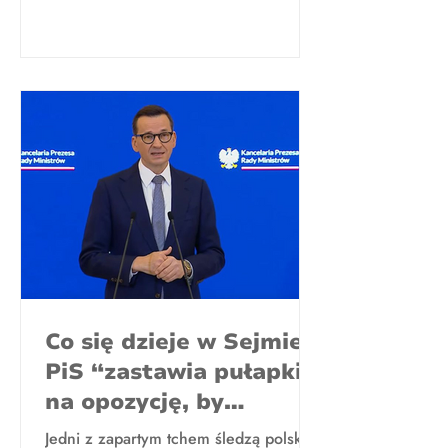
Co się dzieje w Sejmie?
PiS “zastawia pułapki”
na opozycję, by
zaszkodzić nowej
Jedni z zapartym tchem śledzą polską