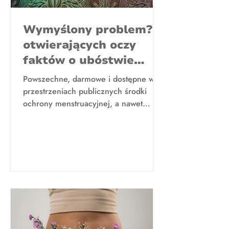
Wymyślony problem? 5
otwierających oczy
faktów o ubóstwie
menstruacyjnym
Powszechne, darmowe i dostępne w
przestrzeniach publicznych środki
ochrony menstruacyjnej, a nawet
wprowadzenie programów
edukacyjnych na...